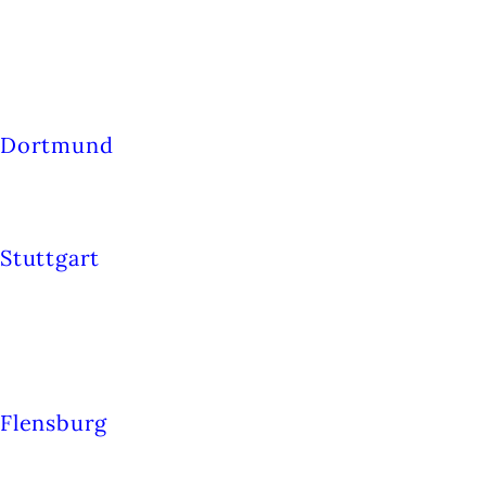
Td berlin
Dortmund
Theater im Depot
Stuttgart
Theater Rampe
Flensburg
Thearter-werkstatt Pil