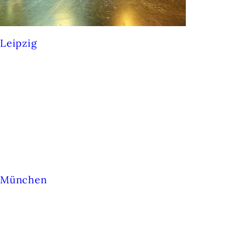
Leipzig
LOFFT –
DAS THEATER
München
PATHOS