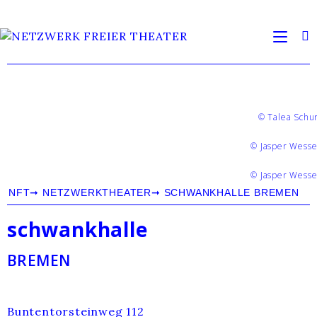
© Talea Schur
© Jasper Wesse
© Jasper Wesse
NFT
➞
NETZWERKTHEATER
➞
SCHWANKHALLE BREMEN
schwankhalle
BREMEN
Buntentorsteinweg 112