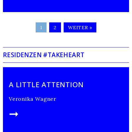
1
2
WEITER »
RESIDENZEN #TAKEHEART
A LITTLE ATTENTION
Veronika Wagner
➞