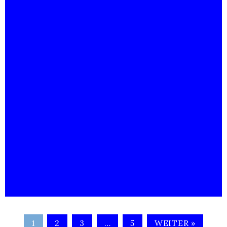
1
2
3
…
5
WEITER »