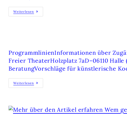
Weiterlesen
PROGRAMMLINIEN
ProgrammlinienInformationen über Zugä
Freier TheaterHolzplatz 7aD–06110 Halle
BeratungVorschläge für künstlerische Koo
Weiterlesen
WEM GEHÖRT DAS LAND?