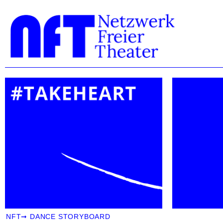
NFT
➞
DANCE STORYBOARD