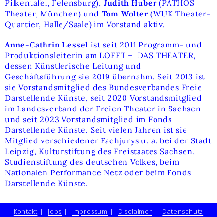
Pilkentafel, Felensburg),
Judith Huber
(PATHOS
Theater, München) und
Tom Wolter
(WUK Theater-
Quartier, Halle/Saale) im Vorstand aktiv.
Anne-Cathrin Lessel
ist seit 2011 Programm- und
Produktionsleiterin am LOFFT –
DAS THEATER,
dessen Künstlerische Leitung und
Geschäftsführung sie 2019 übernahm. Seit 2013 ist
sie Vorstandsmitglied des Bundesverbandes Freie
Darstellende Künste, seit 2020 Vorstandsmitglied
im Landesverband der Freien Theater in Sachsen
und seit 2023 Vorstandsmitglied im Fonds
Darstellende Künste. Seit vielen Jahren ist sie
Mitglied verschiedener Fachjurys u. a. bei der Stadt
Leipzig, Kulturstiftung des Freistaates Sachsen,
Studienstiftung des deutschen Volkes, beim
Nationalen Performance Netz oder beim Fonds
Darstellende Künste.
Kontakt
Jobs
Impressum
Disclaimer
Datenschutz