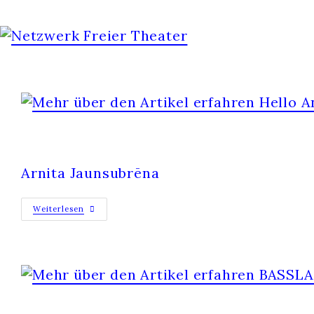
HELLO ANGER (MY OLD FRIEND?)
Arnita Jaunsubrēna
Weiterlesen
BASSLAUF